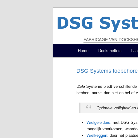
Spring
Productie en montage van dock
naar
de
DSG Systems
primaire
inhoud
Hoofdmenu
Home
Dockshelters
Laa
DSG Systems toebehore
DSG Systems biedt verschillende t
hebben, aarzel dan niet en bel of e
Optimale veiligheid en
Wielgeleiders:
met DSG Syste
mogelijk voorkomen, waardoo
Wielkeggen:
door het plaats